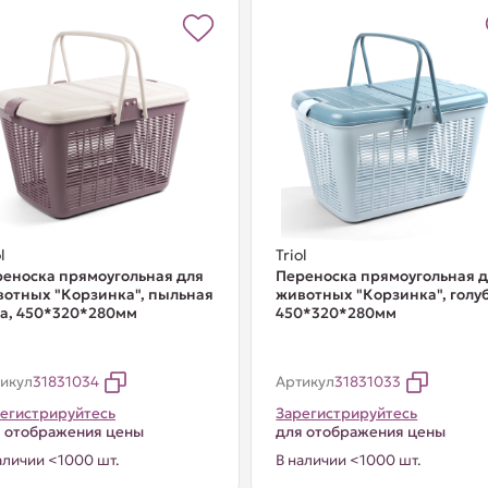
l
Triol
еноска прямоугольная для
Переноска прямоугольная 
отных "Корзинка", пыльная
животных "Корзинка", голуб
а, 450*320*280мм
450*320*280мм
икул
31831034
Артикул
31831033
егистрируйтесь
Зарегистрируйтесь
 отображения цены
для отображения цены
аличии <1000 шт.
В наличии <1000 шт.