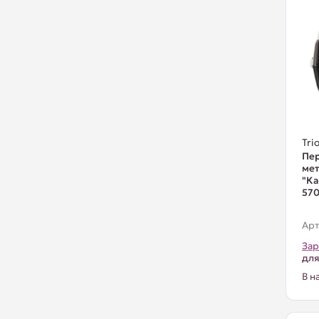
Trio
Пер
ме
"Ка
570
Арт
Зар
для
В н