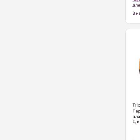
для
В н
Trio
Пер
пла
L, 