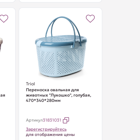
Triol
Переноска овальная для
ная
животных "Лукошко", голубая,
470*340*280мм
Артикул
31831031
Зарегистрируйтесь
для отображения цены