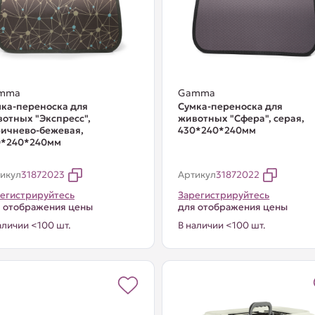
mma
Gamma
ка-переноска для
Сумка-переноска для
отных "Экспресс",
животных "Сфера", серая,
ичнево-бежевая,
430*240*240мм
0*240*240мм
икул
31872023
Артикул
31872022
егистрируйтесь
Зарегистрируйтесь
 отображения цены
для отображения цены
аличии <100 шт.
В наличии <100 шт.