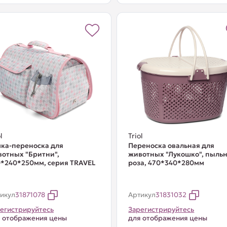
l
Triol
ка-переноска для
Переноска овальная для
отных "Бритни",
животных "Лукошко", пыль
*240*250мм, серия TRAVEL
роза, 470*340*280мм
икул
31871078
Артикул
31831032
егистрируйтесь
Зарегистрируйтесь
 отображения цены
для отображения цены