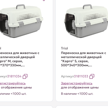
l
Triol
еноска для животных с
Переноска для животных с
таллической дверцей
металлической дверцей
рго" М, серая,
"Карго" S, серая,
*370*330мм,...
500*340*300мм,...
икул
31811034
Артикул
31811033
егистрируйтесь
Зарегистрируйтесь
 отображения цены
для отображения цены
аличии <1000 шт.
В наличии <1000 шт.