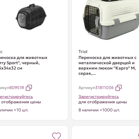
c
Triol
реноска для животных
Переноска для животных с
rry Sport", черный,
металлической дверцей и
5х34х32 см
верхним люком "Карго" М,
серая,...
икул
80951R
Артикул
31811036
егистрируйтесь
Зарегистрируйтесь
 отображения цены
для отображения цены
аличии <10 шт.
В наличии <1000 шт.