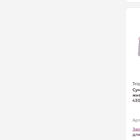
Trio
Сум
жив
430
Арт
Зар
для