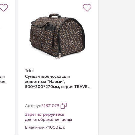
Triol
для
Сумка-переноска для
ая,
животных "Наоми",
500*300*270мм, серия TRAVEL
Артикул
31871079
Зарегистрируйтесь
для отображения цены
В наличии <1000 шт.