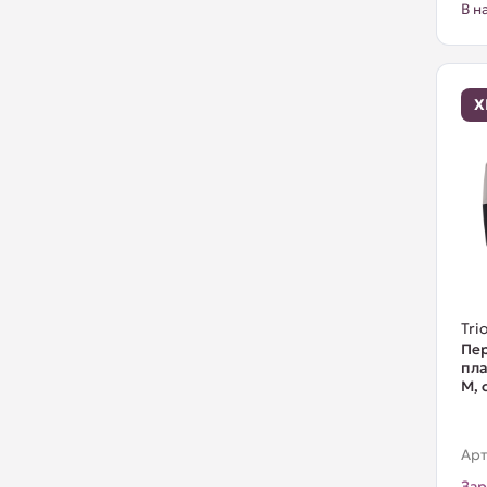
В н
Х
Trio
Пер
пла
M, 
Арт
Зар