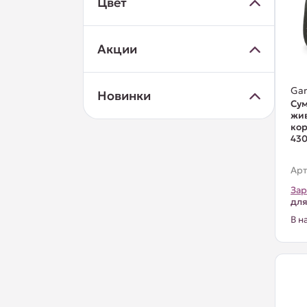
Цвет
Акции
Ga
Новинки
Сум
жив
кор
43
Арт
Зар
для
В н