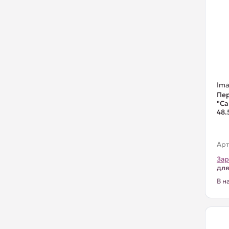
Ima
Пе
"Ca
48.
Арт
Зар
для
В н