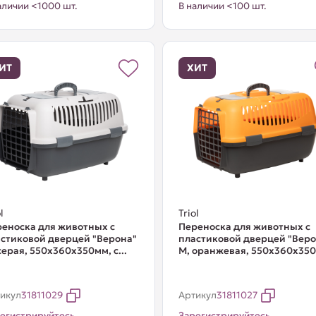
аличии <1000 шт.
В наличии <100 шт.
ИТ
ХИТ
l
Triol
еноска для животных с
Переноска для животных с
стиковой дверцей "Верона"
пластиковой дверцей "Веро
серая, 550x360x350мм, с...
M, оранжевая, 550x360x350м
икул
31811029
Артикул
31811027
егистрируйтесь
Зарегистрируйтесь