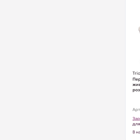
Trio
Пер
жив
роз
Арт
Зар
для
В н