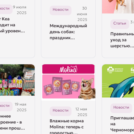
9 июля
вости
30
Новости
2025
июня
 Kea
2025
3
Статьи
одит на
Международный
ый уровень:
день собак:
Правильн
изводство в
праздник
уход за
ии с
верных друзей!
шерстью
ранением
собаки
опейского
ства!
19 мая
вости
Новости
12 мая
2025
Новости
2025
еннее
Приглаша
Влажные корма
роение - в
на
Molina: теперь с
ени прошла
Черномор
гордостью
дународная