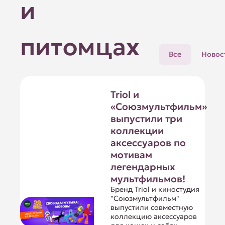
и
питомцах
Все
Новос
Triol и
«Союзмультфильм»
выпустили три
коллекции
аксессуаров по
мотивам
легендарных
мультфильмов!
Бренд Triol и киностудия
"Союзмультфильм"
выпустили совместную
коллекцию аксессуаров