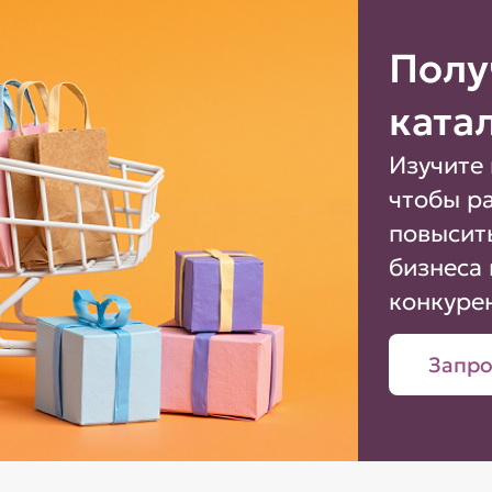
Полу
ката
Изучите 
чтобы р
повысит
бизнеса 
конкуре
Запро