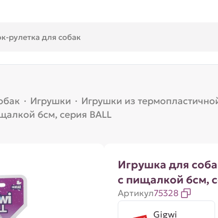
обак
·
Игрушки
·
Игрушки из термопластично
щалкой 6см, серия BALL
Игрушка для соба
с пищалкой 6см, 
Артикул
75328
Gigwi