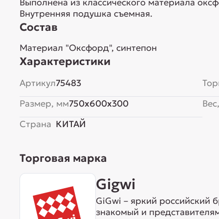
Выполнена из классического материала окс
Внутренняя подушка съемная.
Состав
Материал "Оксфорд", синтепон
Характеристики
Артикул
75483
Тор
Размер, мм
750x600x300
Вес,
Страна
КИТАЙ
Торговая марка
Gigwi
GiGwi – яркий российский б
знакомый и представителям