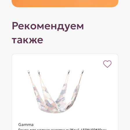
Рекомендуем
также
Gamma
Гамак для мелких животных "Кан", 450*450*10мм