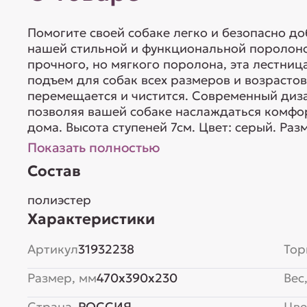
Помогите своей собаке легко и безопасно д
нашей стильной и функциональной поролоно
прочного, но мягкого поролона, эта лестни
подъем для собак всех размеров и возрастов.
перемещается и чистится. Современный диза
позволяя вашей собаке наслаждаться комфор
дома. Высота ступеней 7см. Цвет: серый. Разм
Показать полностью
Состав
полиэстер
Характеристики
Артикул
31932238
Тор
Размер, мм
470x390x230
Вес,
Страна
РОССИЯ
Цве