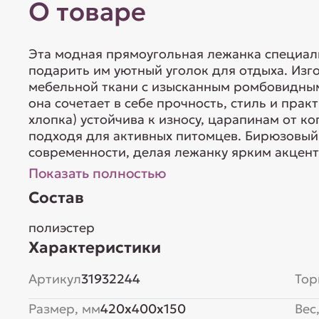
О товаре
Эта модная прямоугольная лежанка специаль
подарить им уютный уголок для отдыха. Изг
мебельной ткани с изысканным ромбовидным
она сочетает в себе прочность, стиль и прак
хлопка) устойчива к износу, царапинам от к
подходя для активных питомцев. Бирюзовый 
современности, делая лежанку ярким акцент
Показать полностью
Состав
полиэстер
Характеристики
Артикул
31932244
Тор
Размер, мм
420x400x150
Вес,