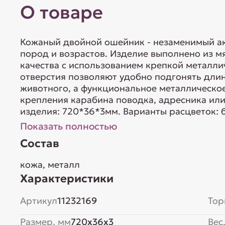
О товаре
Кожаный двойной ошейник - незаменимый ак
пород и возрастов. Изделие выполнено из м
качества с использованием крепкой металл
отверстия позволяют удобно подгонять дли
животного, а функциональное металлическо
крепления карабина поводка, адресника или
изделия: 720*36*3мм. Варианты расцветок: б
Показать полностью
Состав
кожа, металл
Характеристики
Артикул
11232169
Тор
Размер, мм
720x36x3
Вес,