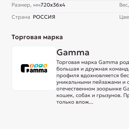
Размер, мм
720x36x4
Вес,
Страна
РОССИЯ
Цве
Торговая марка
Gamma
Торговая марка Gamma родо
большая и дружная команда
профиля вдохновляется бе
уникальными пейзажами и 
отечественном зоорынке G
кошек, собак и грызунов. 
только влож...