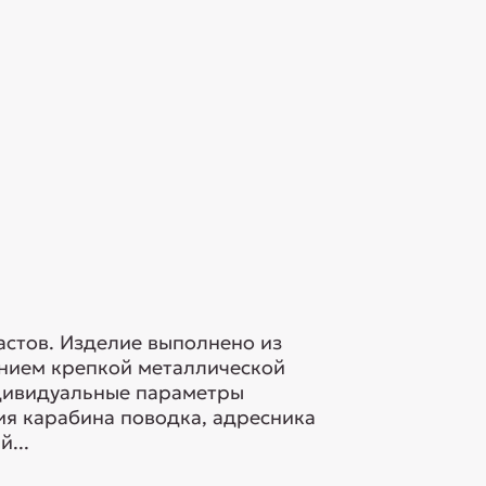
астов. Изделие выполнено из
анием крепкой металлической
ндивидуальные параметры
ия карабина поводка, адресника
...