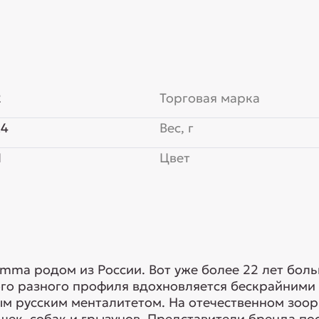
2
Торговая марка
x4
Вес, г
Я
Цвет
mma родом из России. Вот уже более 22 лет бол
ого разного профиля вдохновляется бескрайними
ым русским менталитетом. На отечественном зо
ек, собак и грызунов. Представители бренда пос