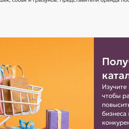
Полу
ката
Изучите 
чтобы р
повысит
бизнеса 
конкуре