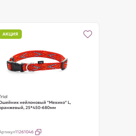
АКЦИЯ
Triol
Ошейник нейлоновый "Мехико" L,
оранжевый, 25*450-680мм
Артикул
11261046