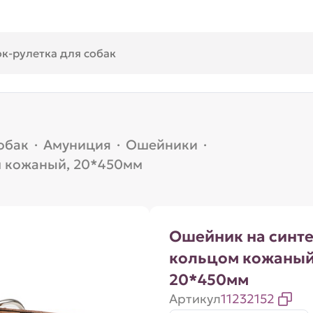
обак
·
Амуниция
·
Ошейники
·
м кожаный, 20*450мм
Ошейник на синте
кольцом кожаный
20*450мм
Артикул
11232152