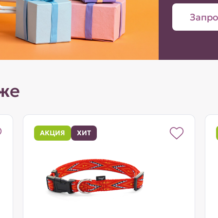
Запро
же
АКЦИЯ
ХИТ