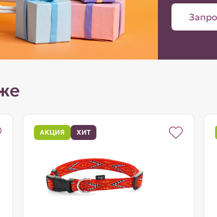
Запро
же
АКЦИЯ
ХИТ