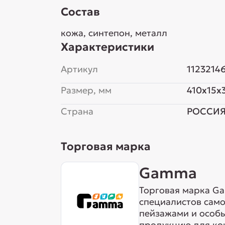
Состав
кожа, синтепон, металл
Характеристики
Артикул
1123214
Размер, мм
410x15x
Страна
РОССИ
Торговая марка
Gamma
Торговая марка Ga
специалистов сам
пейзажами и особ
продукцию для кош