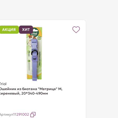
АКЦИЯ
ХИТ
Triol
Ошейник из биотана "Матрица" M,
сиреневый, 20*340-490мм
Артикул
11291002