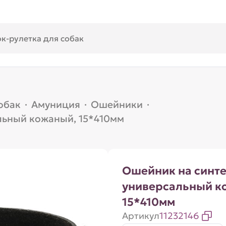
обак
·
Амуниция
·
Ошейники
·
льный кожаный, 15*410мм
Ошейник на синт
универсальный к
15*410мм
Артикул
11232146