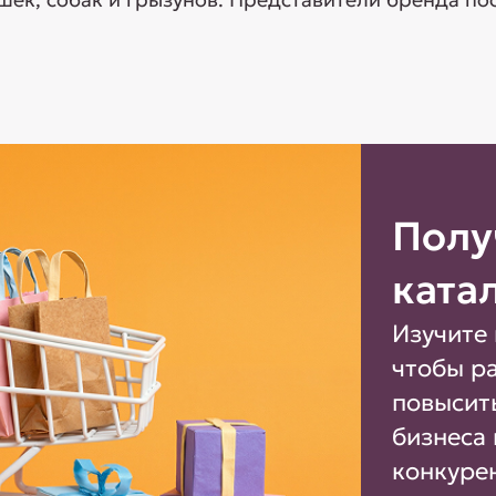
Полу
ката
Изучите 
чтобы р
повысит
бизнеса 
конкуре