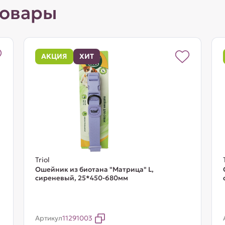
товары
АКЦИЯ
ХИТ
Triol
Ошейник из биотана "Матрица" L,
сиреневый, 25*450-680мм
Артикул
11291003