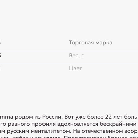
6
Торговая марка
3
Вес, г
Я
Цвет
mma родом из России. Вот уже более 22 лет бол
ого разного профиля вдохновляется бескрайними
ым русским менталитетом. На отечественном зо
ек, собак и грызунов. Представители бренда пос