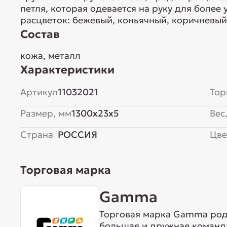
петля, которая одевается на руку для более
расцветок: бежевый, коньячный, коричневый
Состав
кожа, металл
Характеристики
Артикул
11032021
Тор
Размер, мм
1300x23x5
Вес,
Страна
РОССИЯ
Цве
Торговая марка
Gamma
Торговая марка Gamma родо
большая и дружная команда