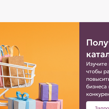
Полу
ката
Изучите 
чтобы р
повысит
бизнеса 
конкуре
Запро