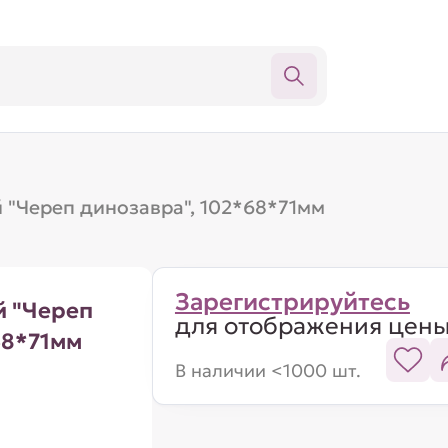
 "Череп динозавра", 102*68*71мм
Зарегистрируйтесь
й "Череп
для отображения цен
68*71мм
В наличии <1000 шт.