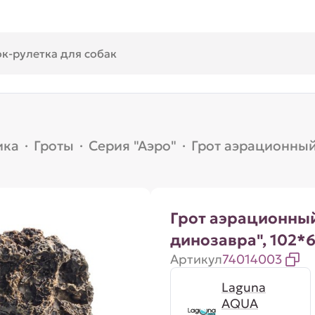
ика
·
Гроты
·
Серия "Аэро"
·
Грот аэрационный
Грот аэрационны
динозавра", 102*
Артикул
74014003
Laguna
AQUA