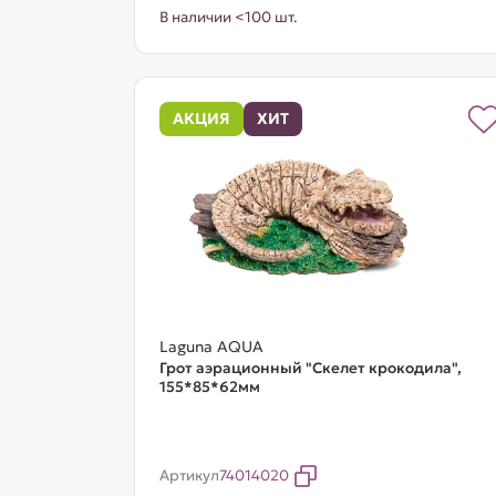
В наличии <100 шт.
АКЦИЯ
ХИТ
Laguna AQUA
Грот аэрационный "Скелет крокодила",
155*85*62мм
Артикул
74014020