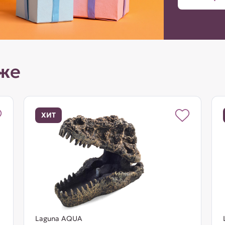
же
ХИТ
Laguna AQUA