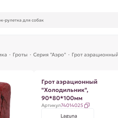
ика
·
Гроты
·
Серия "Аэро"
·
Грот аэрационный
Грот аэрационный
"Холодильник",
90*80*100мм
Артикул
74014025
Laguna