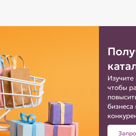
Полу
ката
Изучите 
чтобы р
повысит
бизнеса 
конкуре
Запро