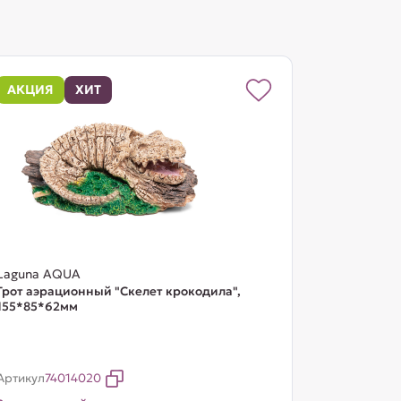
АКЦИЯ
ХИТ
Laguna AQUA
Грот аэрационный "Скелет крокодила",
155*85*62мм
Артикул
74014020