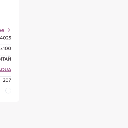
ее
14025
x100
ИТАЙ
AQUA
207