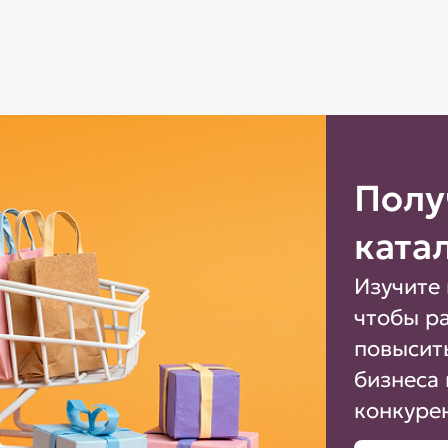
Полу
ката
Изучите 
чтобы р
повысит
бизнеса 
конкуре