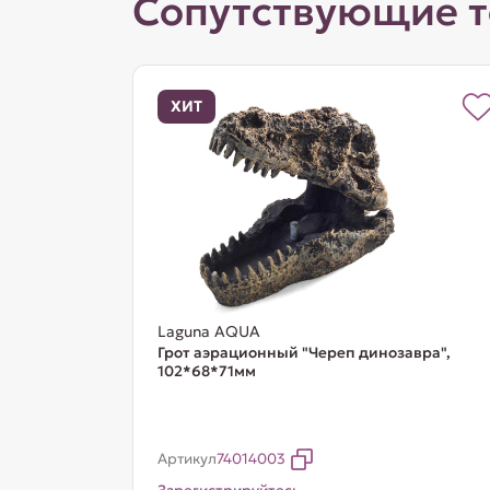
Сопутствующие 
ХИТ
Laguna AQUA
Грот аэрационный "Череп динозавра",
102*68*71мм
Артикул
74014003