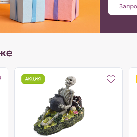
Запро
же
АКЦИЯ