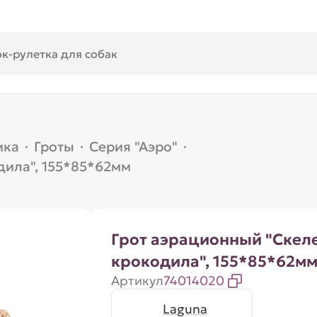
ика
·
Гроты
·
Серия "Аэро"
·
дила", 155*85*62мм
Грот аэрационный "Скел
крокодила", 155*85*62м
Артикул
74014020
Laguna