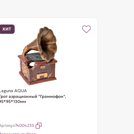
ХИТ
Laguna AQUA
Грот аэрационный "Граммофон",
95*95*130мм
Артикул
74004233