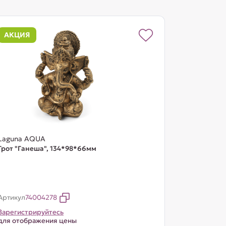
АКЦИЯ
Laguna AQUA
Грот "Ганеша", 134*98*66мм
Артикул
74004278
Зарегистрируйтесь
для отображения цены