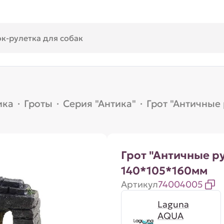
ика
·
Гроты
·
Серия "Антика"
·
Грот "Античные
Грот "Античные р
140*105*160мм
Артикул
74004005
Laguna
AQUA