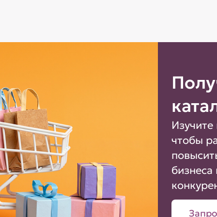
Полу
ката
Изучите 
чтобы р
повысит
бизнеса 
конкуре
Запро