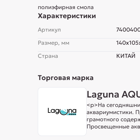
полиэфирная смола
Характеристики
Артикул
740040
Размер, мм
140x105
Страна
КИТАЙ
Торговая марка
Laguna AQ
<p>На сегодняшни
аквариумистики. 
грамотного содерж
Просвещенные аква