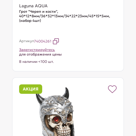
Laguna AQUA
Грот "Череп и кости",
40*12*8мм/36*32*13мм/34*22*23мм/45*15*5мм,
(набор 4шт)
Артикул
74004261
Зарегистрируйтесь
для отображения цены
В наличии <100 шт.
АКЦИЯ