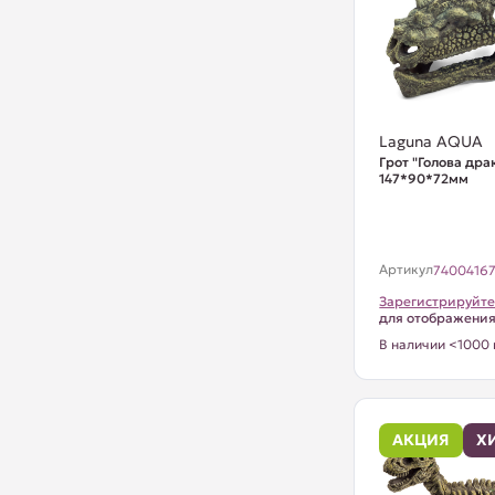
Laguna AQUA
Грот "Голова дра
147*90*72мм
Артикул
7400416
Зарегистрируйте
для отображени
В наличии <1000 
АКЦИЯ
Х