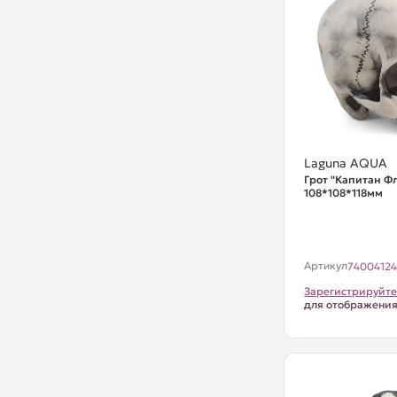
Laguna AQUA
Грот "Капитан Фл
108*108*118мм
Артикул
7400412
Зарегистрируйте
для отображени