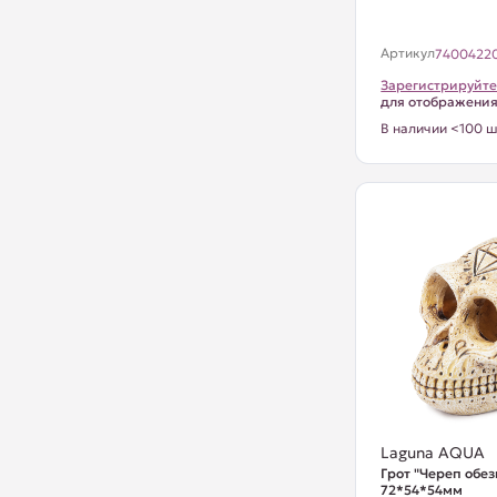
Артикул
7400422
Зарегистрируйте
для отображени
В наличии <100 ш
Laguna AQUA
Грот "Череп обез
72*54*54мм