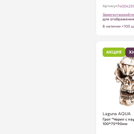
Артикул
7400425
Зарегистрируйте
для отображени
В наличии <100 ш
АКЦИЯ
Х
Laguna AQUA
Грот "Череп с па
100*75*90мм