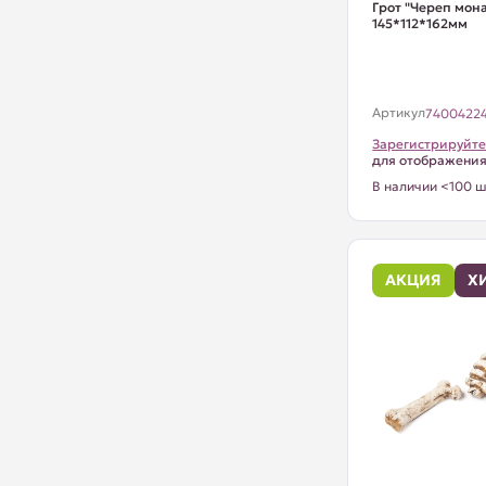
Грот "Череп мона
145*112*162мм
Артикул
7400422
Зарегистрируйте
для отображени
В наличии <100 ш
АКЦИЯ
Х