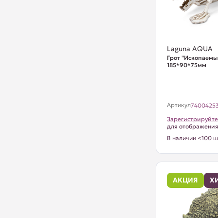
Laguna AQUA
Грот "Ископаемы
185*90*75мм
Артикул
7400425
Зарегистрируйте
для отображени
В наличии <100 ш
АКЦИЯ
Х