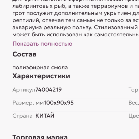
лабиринтовых рыб, а также террариумов и п
грот послужит дополнительным укрытием д
рептилий, отвечая тем самым не только за эс
аквариума реальную пользу. Стилизованный 
может быть использован как самостоятельны
Показать полностью
Состав
полиэфирная смола
Характеристики
Артикул
74004219
Тор
Размер, мм
100x90x95
Вес,
Страна
КИТАЙ
Цве
Торговая марка