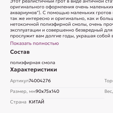
Этот реалистичный грот в виде античной ста
оригинального оформления очень маленьких
аквариумов"). С помощью маленьких грото
так же интересно и оригинально, как и бол
нетоксичной полиэфирной смолы, очень про
эксплуатации и совершенно безвредный для 
прослужит вам долгие годы, украшая собой 
Показать полностью
Состав
полиэфирная смола
Характеристики
Артикул
74004276
Тор
Размер, мм
90x75x140
Вес,
Страна
КИТАЙ