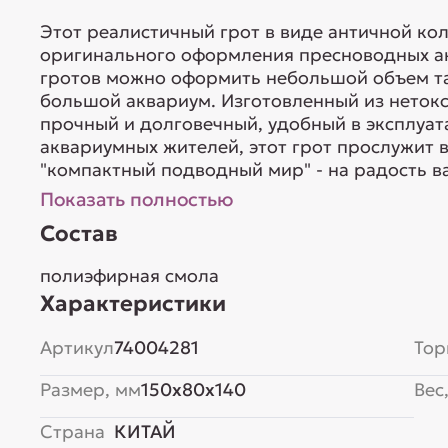
Этот реалистичный грот в виде античной ко
оригинального оформления пресноводных а
гротов можно оформить небольшой объем так
большой аквариум. Изготовленный из неток
прочный и долговечный, удобный в эксплуа
аквариумных жителей, этот грот прослужит 
"компактный подводный мир" - на радость вам
Показать полностью
Состав
полиэфирная смола
Характеристики
Артикул
74004281
Тор
Размер, мм
150x80x140
Вес,
Страна
КИТАЙ