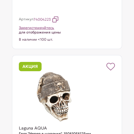
Артикул
74004223
Зарегистрируйтесь
для отображения цены
В наличии <100 шт.
АКЦИЯ
Laguna AQUA
Грот "Череп в шапочке", 150*105*125мм