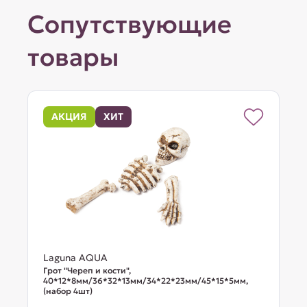
Сопутствующие
товары
АКЦИЯ
ХИТ
Laguna AQUA
Грот "Череп и кости",
40*12*8мм/36*32*13мм/34*22*23мм/45*15*5мм,
(набор 4шт)