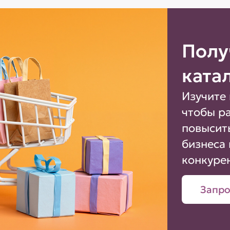
Полу
ката
Изучите 
чтобы р
повысит
бизнеса 
конкуре
Запро