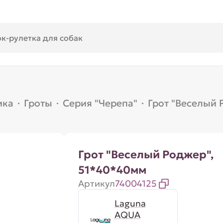
ика
·
Гроты
·
Серия "Черепа"
·
Грот "Веселый 
Грот "Веселый Роджер",
51*40*40мм
Артикул
74004125
Laguna
AQUA