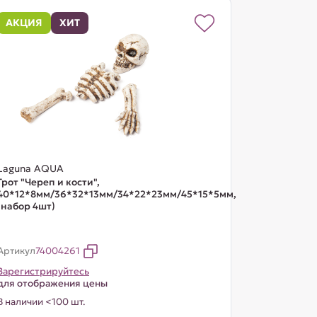
АКЦИЯ
ХИТ
Laguna AQUA
Грот "Череп и кости",
40*12*8мм/36*32*13мм/34*22*23мм/45*15*5мм,
(набор 4шт)
Артикул
74004261
Зарегистрируйтесь
для отображения цены
В наличии <100 шт.