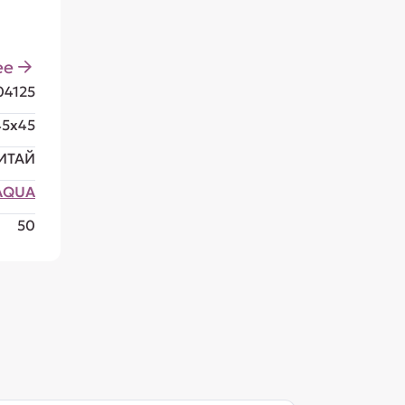
ее
04125
45x45
ИТАЙ
AQUA
50