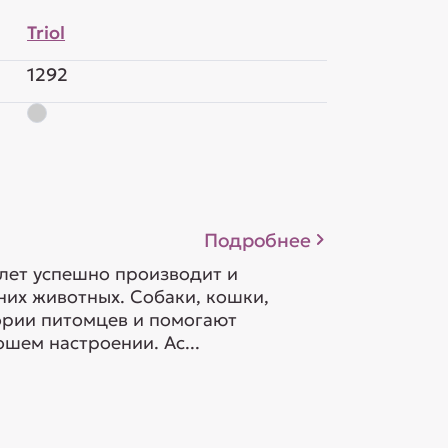
Triol
1292
Подробнее
 лет успешно производит и
их животных. Собаки, кошки,
гории питомцев и помогают
шем настроении. Ас...