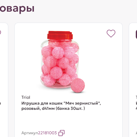
товары
Triol
м
Игрушка для кошек "Мяч зернистый",
розовый, d41мм (банка 30шт. )
Артикул
22181003