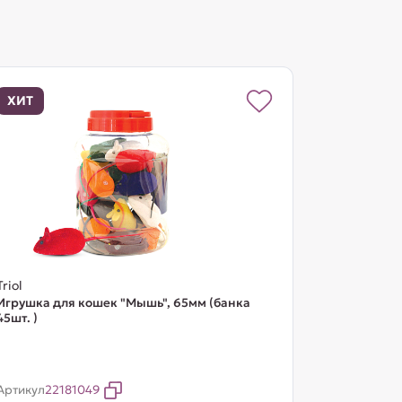
ХИТ
Triol
Игрушка для кошек "Мышь", 65мм (банка
45шт. )
Артикул
22181049