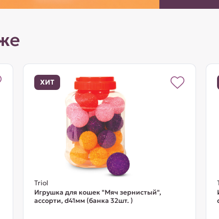
же
ХИТ
Triol
Игрушка для кошек "Мяч зернистый",
ассорти, d41мм (банка 32шт. )