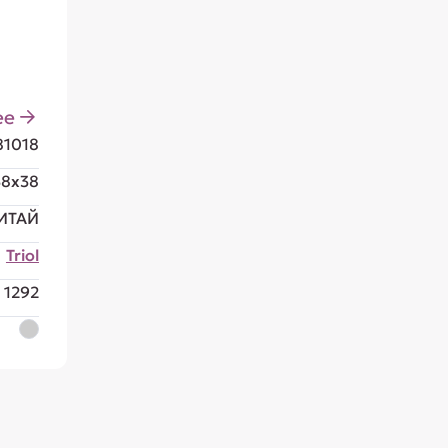
ее
81018
38x38
ИТАЙ
Triol
1292