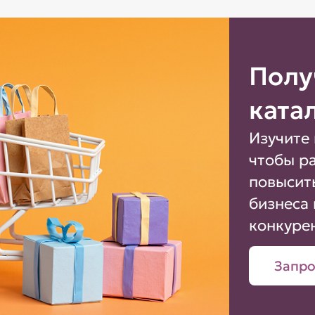
Полу
ката
Изучите 
чтобы р
повысит
бизнеса 
конкуре
Запро