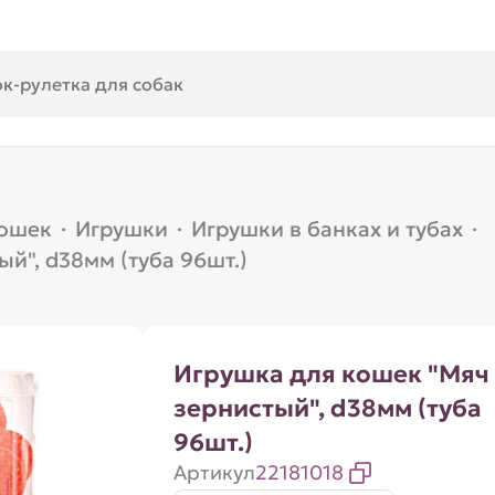
кошек
·
Игрушки
·
Игрушки в банках и тубах
·
й", d38мм (туба 96шт.)
Игрушка для кошек "Мяч
зернистый", d38мм (туба
96шт.)
Артикул
22181018