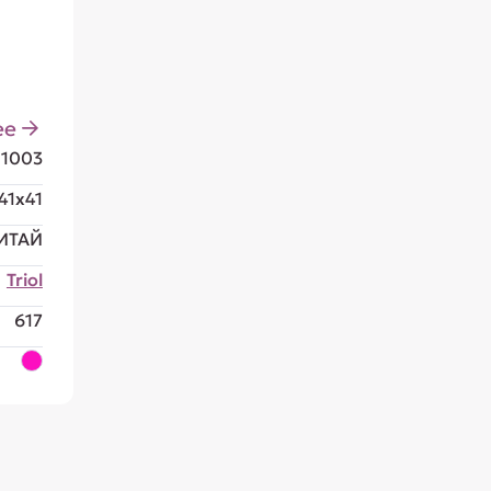
ее
81003
41x41
ИТАЙ
Triol
617