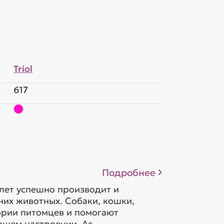
Triol
617
Подробнее
 лет успешно производит и
их животных. Собаки, кошки,
гории питомцев и помогают
шем настроении. Ас...