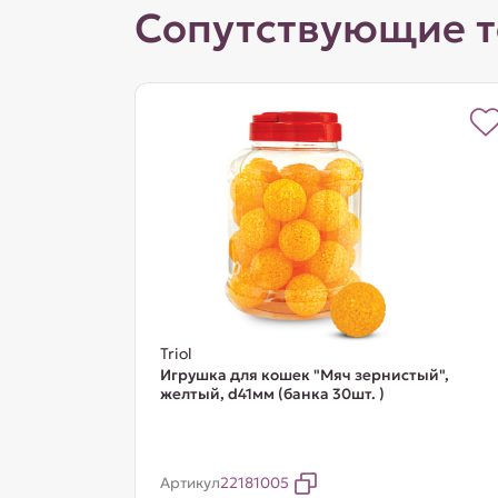
Сопутствующие 
Triol
Игрушка для кошек "Мяч зернистый",
желтый, d41мм (банка 30шт. )
Артикул
22181005