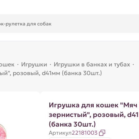
кошек
·
Игрушки
·
Игрушки в банках и тубах
·
й", розовый, d41мм (банка 30шт.)
Игрушка для кошек "Мяч
зернистый", розовый, d4
(банка 30шт.)
Артикул
22181003