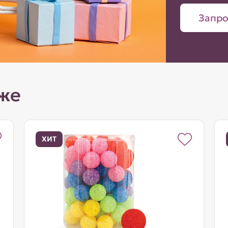
Запро
же
ХИТ