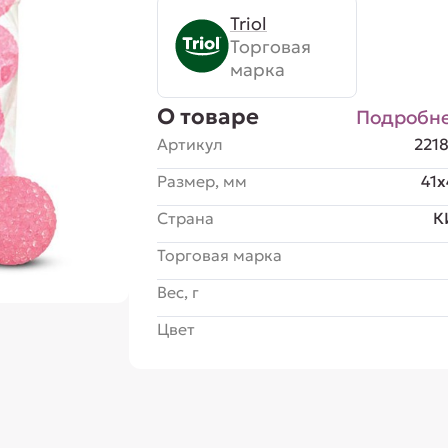
Triol
Торговая
марка
О товаре
Подробн
Артикул
221
Размер, мм
41x
Страна
К
Торговая марка
Вес, г
Цвет