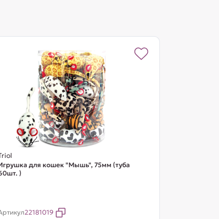
Triol
Игрушка для кошек "Мышь", 75мм (туба
60шт. )
Артикул
22181019