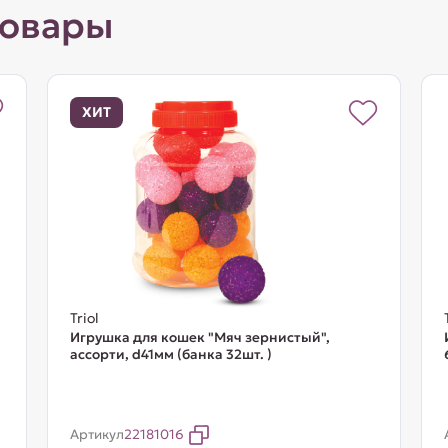
товары
ХИТ
Triol
Игрушка для кошек "Мяч зернистый",
ассорти, d41мм (банка 32шт. )
Артикул
22181016