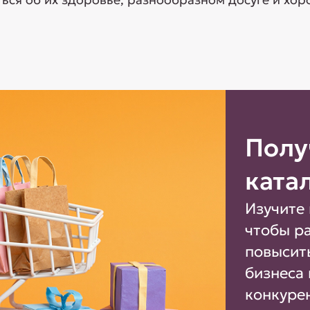
Полу
ката
Изучите 
чтобы р
повысит
бизнеса 
конкуре