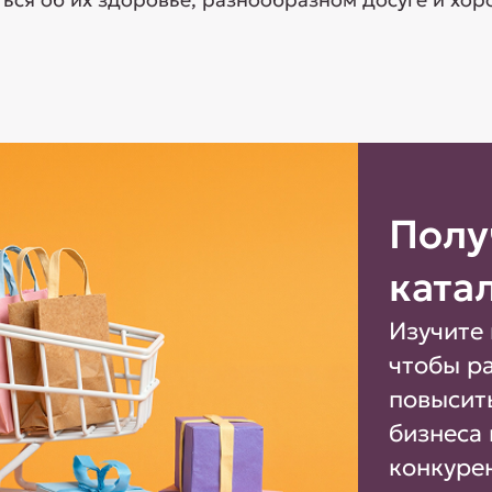
Полу
ката
Изучите 
чтобы р
повысит
бизнеса 
конкуре