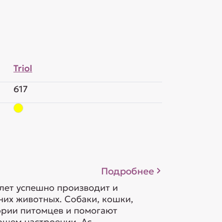
Triol
617
Подробнее
 лет успешно производит и
их животных. Собаки, кошки,
гории питомцев и помогают
шем настроении. Ас...