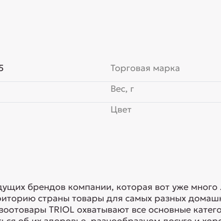
5
Торговая марка
Вес, г
Цвет
едущих брендов компании, которая вот уже много
риторию страны товары для самых разных домашн
 зоотовары TRIOL охватывают все основные кате
ься об их здоровье, разнообразном досуге и хоро