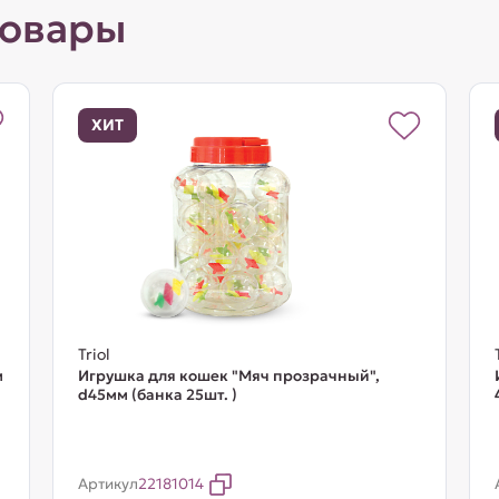
товары
ХИТ
Triol
м
Игрушка для кошек "Мяч прозрачный",
d45мм (банка 25шт. )
Артикул
22181014