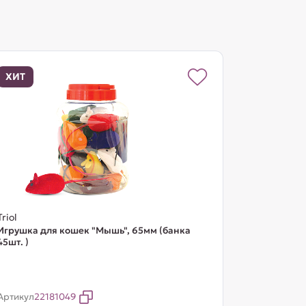
ХИТ
Triol
Игрушка для кошек "Мышь", 65мм (банка
45шт. )
Артикул
22181049