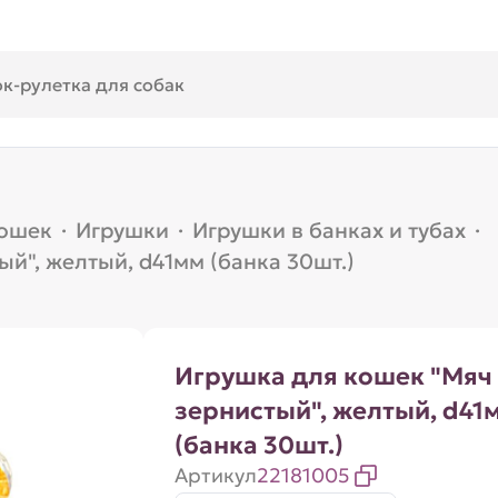
кошек
·
Игрушки
·
Игрушки в банках и тубах
·
й", желтый, d41мм (банка 30шт.)
Игрушка для кошек "Мяч
зернистый", желтый, d41
(банка 30шт.)
Артикул
22181005