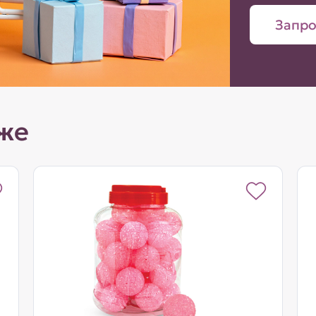
Запро
же