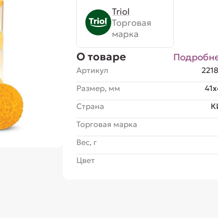
Triol
Торговая
марка
О товаре
Подробн
Артикул
221
Размер, мм
41x
Страна
К
Торговая марка
Вес, г
Цвет