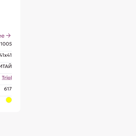
ее
81005
41x41
ИТАЙ
Triol
617