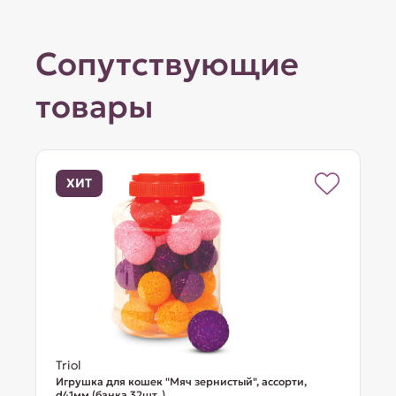
Сопутствующие
товары
ХИТ
Triol
Игрушка для кошек "Мяч зернистый", ассорти,
d41мм (банка 32шт. )