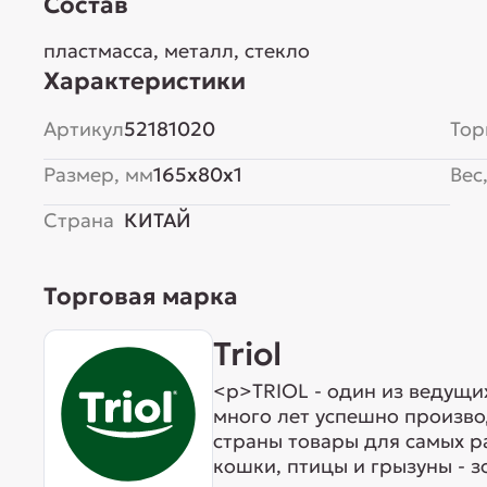
Состав
пластмасса, металл, стекло
Характеристики
Артикул
52181020
Тор
Размер, мм
165x80x1
Вес,
Страна
КИТАЙ
Торговая марка
Triol
<p>TRIOL - один из ведущи
много лет успешно произво
страны товары для самых р
кошки, птицы и грызуны - 