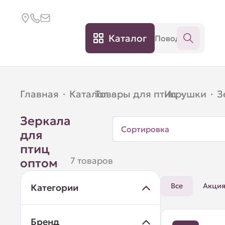
Каталог
Главная
·
Каталог
Товары для птиц
·
Игрушки
·
·
З
Зеркала
Сортировка
для
птиц
7 товаров
оптом
Все
Акци
Категории
Бренд