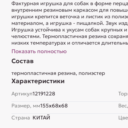
Фактурная игрушка для собак в форме перца
внутренним резиновым каркасом для повыше
игрушки крепится веточка и листик из пол
материалом, а игрушка - пищалкой. Звук изд
Игрушка устойчива к укусам собак крупных 
челюстями. Термопластичная резина сохраня
низких температурах и отличается длительны
Показать полностью
Состав
термопластичная резина, полиэстер
Характеристики
Артикул
12191228
Тор
Размер, мм
155x68x68
Вес,
Страна
КИТАЙ
Цве