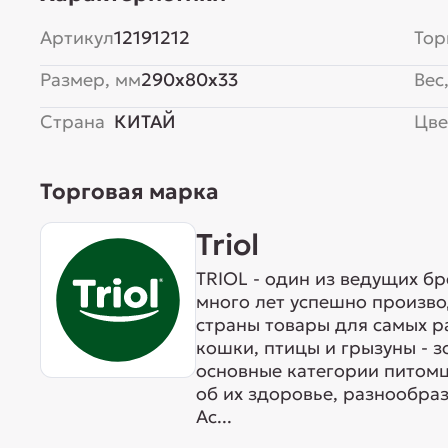
Артикул
12191212
Тор
Размер, мм
290x80x33
Вес,
Страна
КИТАЙ
Цве
Торговая марка
Triol
TRIOL - один из ведущих б
много лет успешно произво
страны товары для самых р
кошки, птицы и грызуны - 
основные категории питомц
об их здоровье, разнообра
Ас...