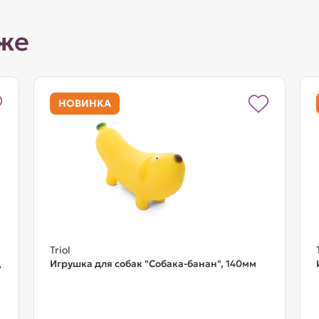
же
НОВИНКА
Triol
д
Игрушка для собак "Собака-банан", 140мм