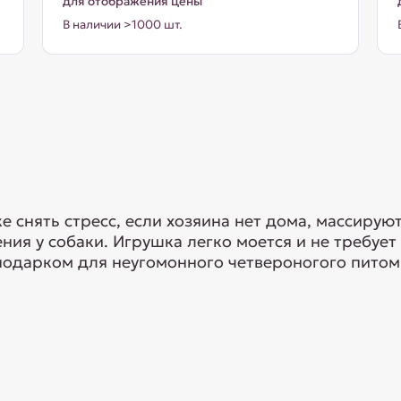
для отображения цены
В наличии >1000 шт.
 снять стресс, если хозяина нет дома, массируют
я у собаки. Игрушка легко моется и не требует о
подарком для неугомонного четвероногого питомц