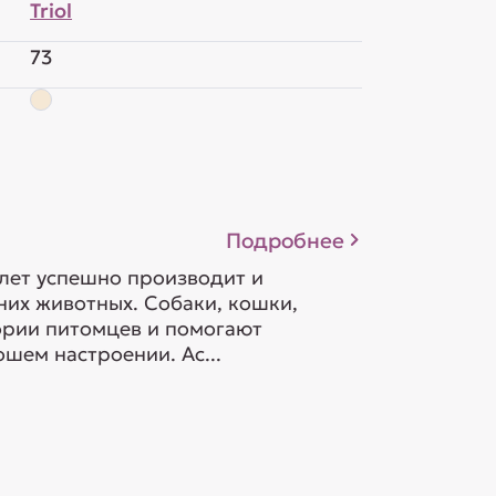
Triol
73
Подробнее
 лет успешно производит и
их животных. Собаки, кошки,
гории питомцев и помогают
шем настроении. Ас...