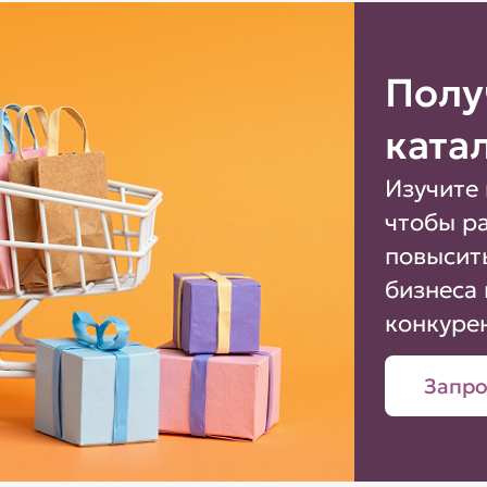
Полу
ката
Изучите 
чтобы р
повысит
бизнеса 
конкуре
Запро