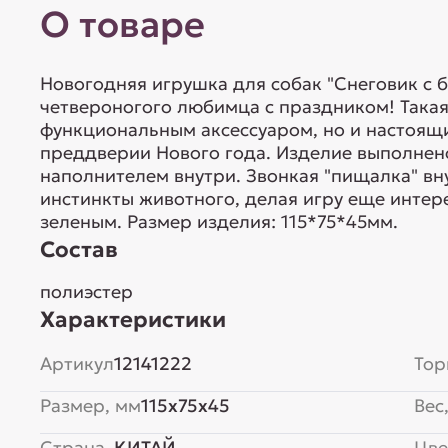
О товаре
Новогодняя игрушка для собак "Снеговик с 
четвероногого любимца с праздником! Такая
функциональным аксессуаром, но и настоящ
преддверии Нового года. Изделие выполнен
наполнителем внутри. Звонкая "пищалка" в
инстинкты животного, делая игру еще интере
зеленым. Размер изделия: 115*75*45мм.
Состав
полиэстер
Характеристики
Артикул
12141222
Тор
Размер, мм
115x75x45
Вес,
Страна
КИТАЙ
Цве