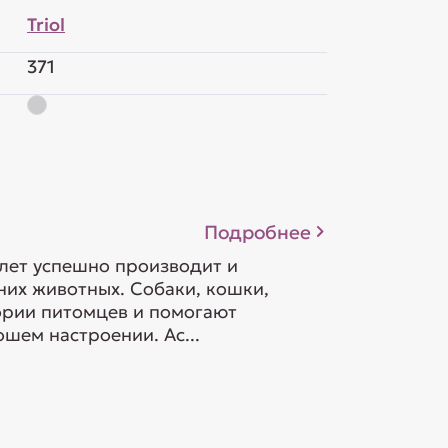
Triol
371
Подробнее
 лет успешно производит и
их животных. Собаки, кошки,
гории питомцев и помогают
шем настроении. Ас...