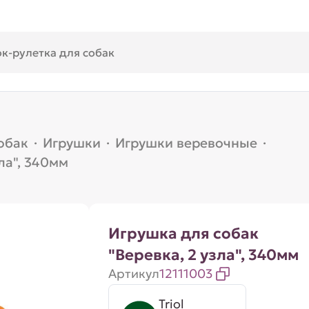
обак
·
Игрушки
·
Игрушки веревочные
·
ла", 340мм
Игрушка для собак
"Веревка, 2 узла", 340мм
Артикул
12111003
Triol