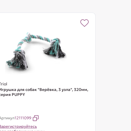
Triol
Игрушка для собак "Верёвка, 3 узла", 320мм,
серия PUPPY
Артикул
12111099
Зарегистрируйтесь