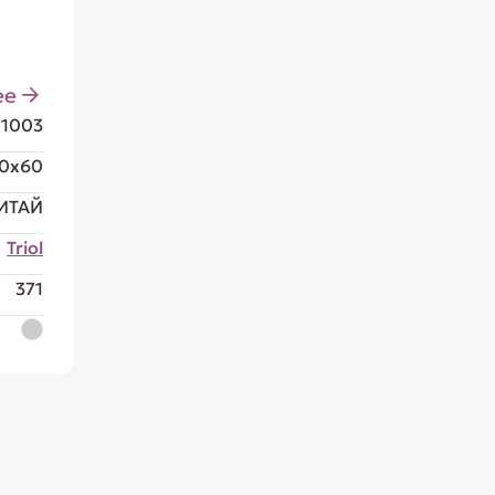
ее
11003
0x60
ИТАЙ
Triol
371