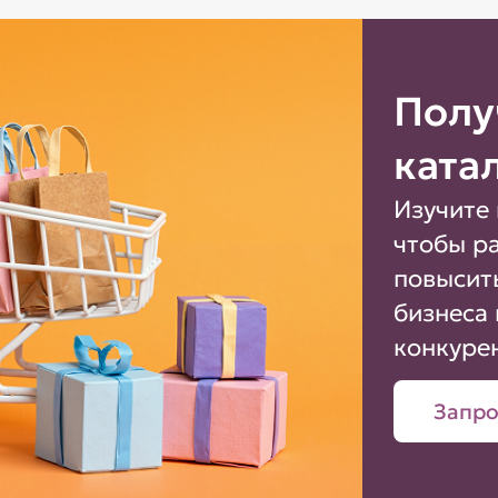
Полу
ката
Изучите 
чтобы р
повысит
бизнеса 
конкуре
Запро