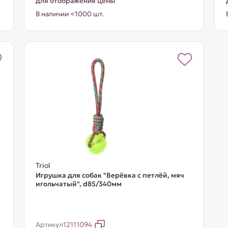
для отображения цены
В наличии <1000 шт.
Triol
Игрушка для собак "Верёвка с петлёй, мяч
игольчатый", d85/340мм
Артикул
12111094