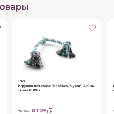
товары
Triol
Игрушка для собак "Верёвка, 3 узла", 320мм,
серия PUPPY
Артикул
12111099