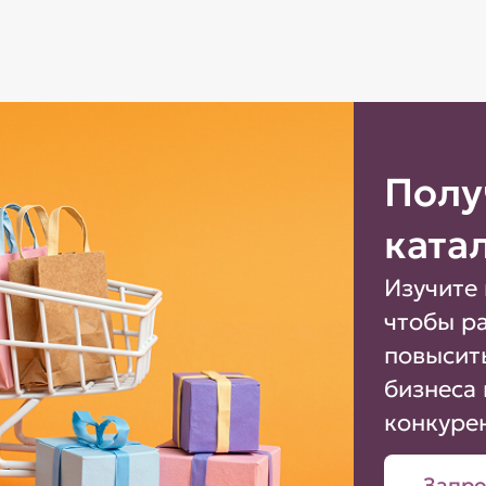
Полу
ката
Изучите 
чтобы р
повысит
бизнеса 
конкуре
Запро