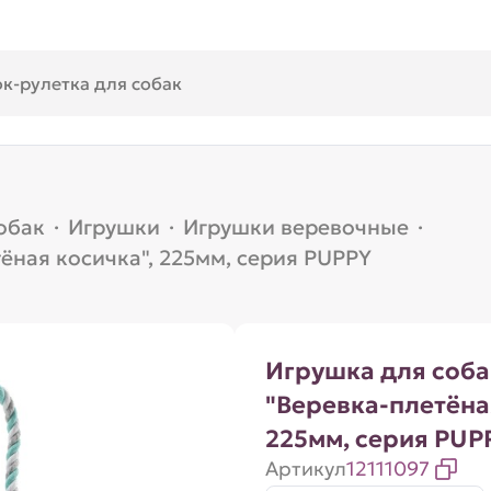
обак
·
Игрушки
·
Игрушки веревочные
·
ёная косичка", 225мм, серия PUPPY
Игрушка для соба
"Веревка-плетёна
225мм, серия PUP
Артикул
12111097