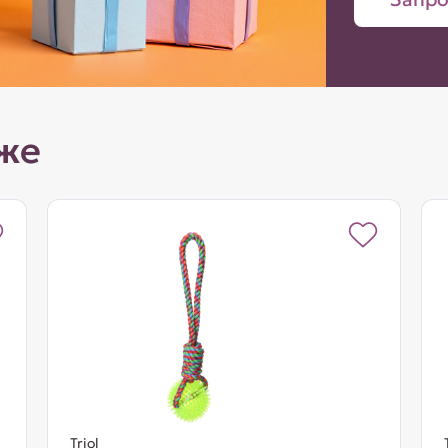
же
Triol