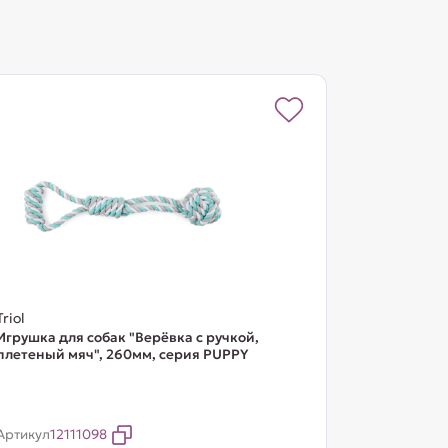
Triol
Игрушка для собак "Верёвка с ручкой,
плетеный мяч", 260мм, серия PUPPY
Артикул
12111098