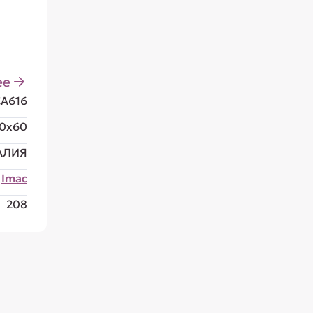
ее
CA616
0x60
АЛИЯ
Imac
208