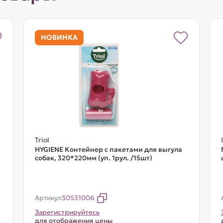
НОВИНКА
Triol
HYGIENE Контейнер с пакетами для выгула
собак, 320*220мм (уп. 1рул. /15шт)
Артикул
30531006
Зарегистрируйтесь
для отображения цены