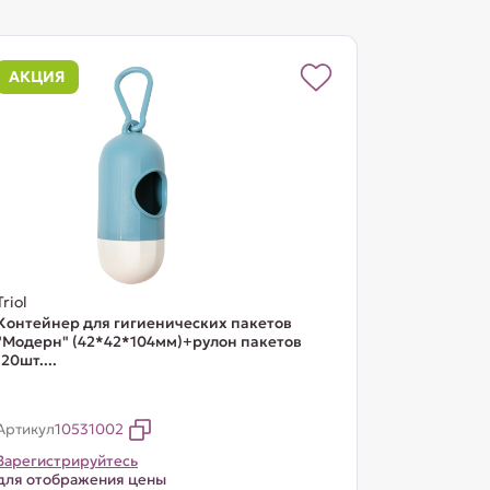
АКЦИЯ
Triol
Контейнер для гигиенических пакетов
"Модерн" (42*42*104мм)+рулон пакетов
(20шт....
Артикул
10531002
Зарегистрируйтесь
для отображения цены