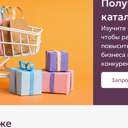
Полу
ката
Изучите 
чтобы р
повысит
бизнеса 
конкуре
Запро
же