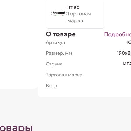
Imac
Торговая
марка
О товаре
Подробн
Артикул
I
Размер, мм
190x8
Страна
ИТ
Торговая марка
Вес, г
товары