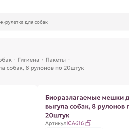
обак
·
Гигиена
·
Пакеты
·
а собак, 8 рулонов по 20штук
Биоразлагаемые мешки 
выгула собак, 8 рулонов 
20штук
Артикул
ICA616