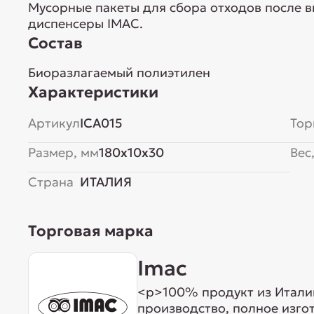
Мусорные пакеты для сбора отходов после в
диспенсеры IMAC.
Состав
Биоразлагаемый полиэтилен
Характеристики
Артикул
ICA015
Тор
Размер, мм
180x10x30
Вес,
Страна
ИТАЛИЯ
Торговая марка
Imac
<p>100% продукт из Италии
производство, полное изго