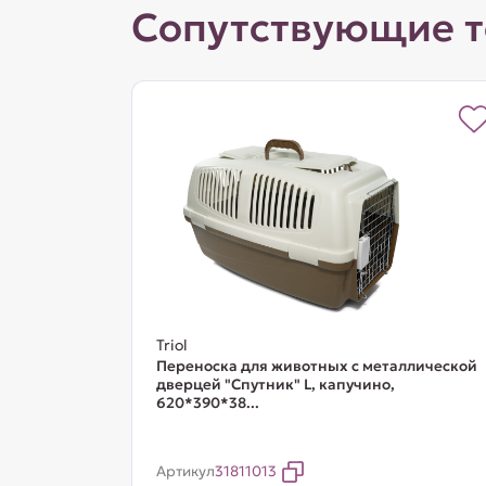
Сопутствующие 
Triol
Переноска для животных c металлической
дверцей "Спутник" L, капучино,
620*390*38...
Артикул
31811013