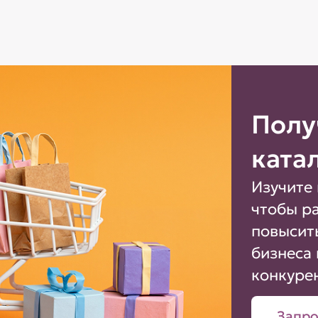
Полу
ката
Изучите 
чтобы р
повысит
бизнеса 
конкуре
Запро