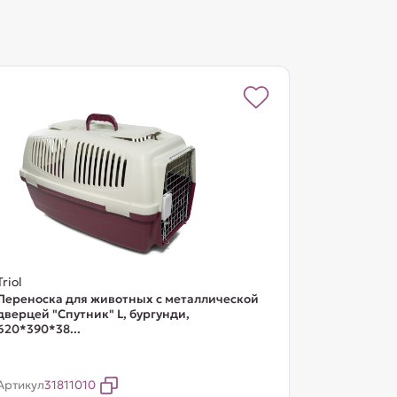
Triol
Переноска для животных с металлической
дверцей "Спутник" L, бургунди,
620*390*38...
Артикул
31811010