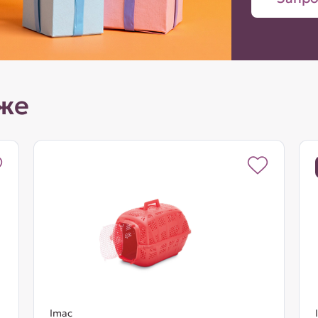
же
Imac