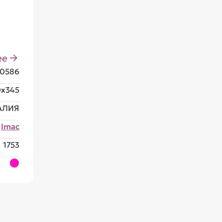
ее
0586
0x345
АЛИЯ
Imac
1753