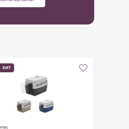
ХИТ
Imac