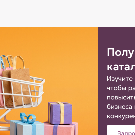
Полу
ката
Изучите 
чтобы р
повысит
бизнеса 
конкуре
Запро