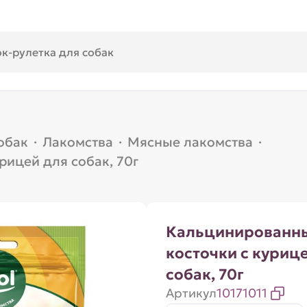
обак
·
Лакомства
·
Мясные лакомства
·
рицей для собак, 70г
Кальцинированн
косточки с куриц
собак, 70г
Артикул
10171011