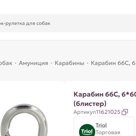
обак
·
Амуниция
·
Карабины
·
Карабин 66C, 6
Карабин 66C, 6*
(блистер)
Артикул
11621025
Triol
Торговая