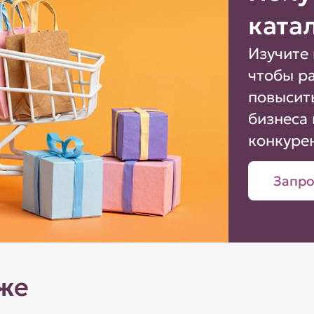
ката
Изучите 
чтобы р
повысит
бизнеса 
конкуре
Запро
же