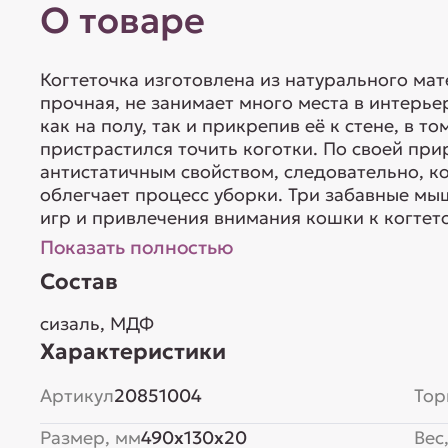
О товаре
Когтеточка изготовлена из натурального мат
прочная, не занимает много места в интерье
как на полу, так и прикрепив её к стене, в т
пристрастился точить коготки. По своей пр
антистатичным свойством, следовательно, ко
облегчает процесс уборки. Три забавные мы
игр и привлечения внимания кошки к когтеточ
Показать полностью
Состав
сизаль, МДФ
Характеристики
Артикул
20851004
Тор
Размер, мм
490x130x20
Вес,