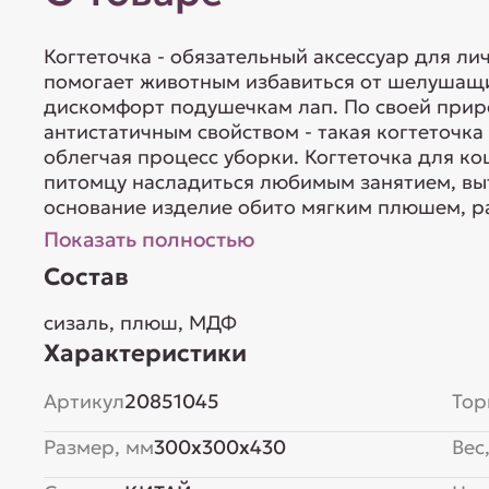
Когтеточка - обязательный аксессуар для ли
помогает животным избавиться от шелушащи
дискомфорт подушечкам лап. По своей прир
антистатичным свойством - такая когтеточка
облегчая процесс уборки. Когтеточка для к
питомцу насладиться любимым занятием, выт
основание изделие обито мягким плюшем, рас
Показать полностью
Состав
сизаль, плюш, МДФ
Характеристики
Артикул
20851045
Тор
Размер, мм
300x300x430
Вес,