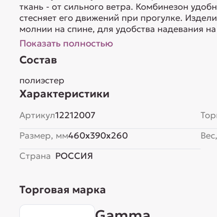
ткань - от сильного ветра. Комбинезон удоб
стесняет его движений при прогулке. Изде
молнии на спине, для удобства надевания на 
Показать полностью
Состав
полиэстер
Характеристики
Артикул
12212007
Тор
Размер, мм
460x390x260
Вес,
Страна
РОССИЯ
Торговая марка
Gamma