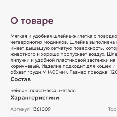
О товаре
Мягкая и удобная шлейка-жилетка с поводко
четвероногих модников. Шлейка выполнена 
имеет дышащую сетчатую поверхность, кото
животного и хорошо пропускает воздух. Шл
липучки и удобной пластиковой застежки на 
коричневый. Изделие подходит для кошек и 
обхват груди M (400мм). Размер поводка: 12
Состав
нейлон, пластмасса, металл
Характеристики
Артикул
11361009
Тор