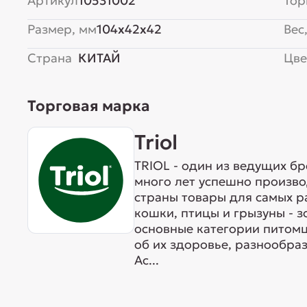
Артикул
10531002
Тор
Размер, мм
104x42x42
Вес,
Страна
КИТАЙ
Цве
Торговая марка
Triol
TRIOL - один из ведущих б
много лет успешно произво
страны товары для самых р
кошки, птицы и грызуны - 
основные категории питомц
об их здоровье, разнообра
Ас...