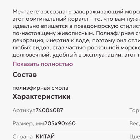
Мечтаете воссоздать завораживающий морск
этот оригинальный коралл – то, что вам нуж
идеально впишется в псевдоморскую стилист
по-настоящему живописным. Полиэфирная см
декорация, инертна к воде, поэтому она от
любых видов, став частью роскошной морск
долговечный, удобный в эксплуатации, этот г
Показать полностью
Состав
полиэфирная смола
Характеристики
Артикул
74004087
Тор
Размер, мм
205x90x60
Вес,
Страна
КИТАЙ
Цве