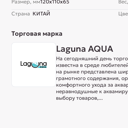
Размер, мм
120x110x65
Вес,
Страна
КИТАЙ
Цве
Торговая марка
Laguna AQUA
На сегодняшний день торг
известна в среде любителе
на рынке представлена ши
грамотного содержания, о
комфортного ухода за акв
неравнодушные к аквамиру 
выбору товаров,...