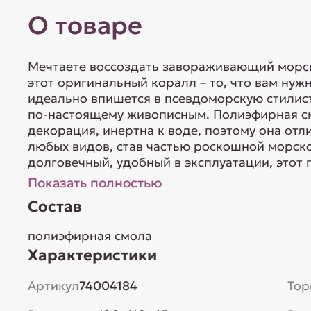
О товаре
Мечтаете воссоздать завораживающий морск
этот оригинальный коралл – то, что вам нуж
идеально впишется в псевдоморскую стилист
по-настоящему живописным. Полиэфирная см
декорация, инертна к воде, поэтому она от
любых видов, став частью роскошной морск
долговечный, удобный в эксплуатации, этот г
Показать полностью
Состав
полиэфирная смола
Характеристики
Артикул
74004184
Тор