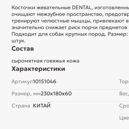
Косточки жевательные DENTAL, изготовленн
очищают межзубное пространство, предотвр
тренируют челюстные мышцы, привлекают вн
значительно снижает риск порчи предметов 
Подходит для собак крупных пород. Размер: 1
штук.
Состав
сыромятная говяжья кожа
Характеристики
Артикул
10151046
Тор
Размер, мм
230x180x60
Вес,
Страна
КИТАЙ
Сро
Цве