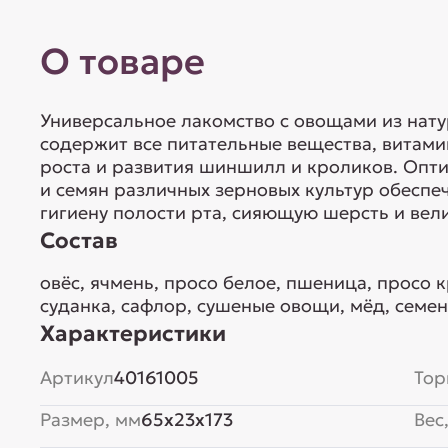
О товаре
Универсальное лакомство с овощами из нат
содержит все питательные вещества, витам
роста и развития шиншилл и кроликов. Опт
и семян различных зерновых культур обесп
гигиену полости рта, сияющую шерсть и вел
Состав
овёс, ячмень, просо белое, пшеница, просо 
суданка, сафлор, сушеные овощи, мёд, семен
Характеристики
Артикул
40161005
Тор
Размер, мм
65x23x173
Вес,