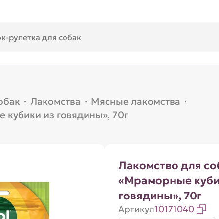
обак
·
Лакомства
·
Мясные лакомства
·
 кубики из говядины», 70г
Лакомство для со
«Мраморные куби
говядины», 70г
Артикул
10171040