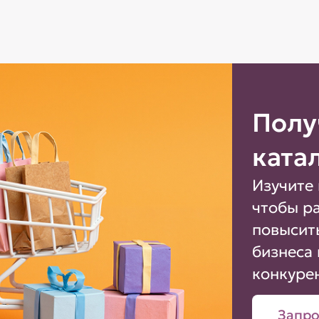
Полу
ката
Изучите 
чтобы р
повысит
бизнеса 
конкуре
Запро